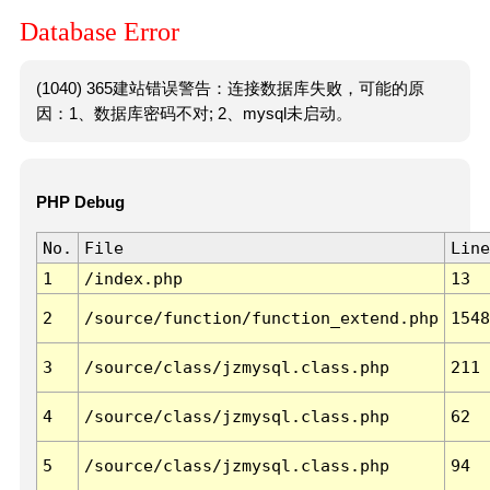
Database Error
(1040) 365建站错误警告：连接数据库失败，可能的原
因：1、数据库密码不对; 2、mysql未启动。
PHP Debug
No.
File
Line
1
/index.php
13
2
/source/function/function_extend.php
1548
3
/source/class/jzmysql.class.php
211
4
/source/class/jzmysql.class.php
62
5
/source/class/jzmysql.class.php
94