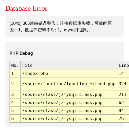
Database Error
(1040) 365建站错误警告：连接数据库失败，可能的原
因：1、数据库密码不对; 2、mysql未启动。
PHP Debug
No.
File
Line
1
/index.php
14
2
/source/function/function_extend.php
324
3
/source/class/jzmysql.class.php
211
4
/source/class/jzmysql.class.php
62
5
/source/class/jzmysql.class.php
94
6
/source/class/jzmysql.class.php
76