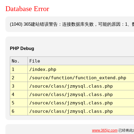
Database Error
(1040) 365建站错误警告：连接数据库失败，可能的原因：1、数
PHP Debug
No.
File
1
/index.php
2
/source/function/function_extend.php
3
/source/class/jzmysql.class.php
4
/source/class/jzmysql.class.php
5
/source/class/jzmysql.class.php
6
/source/class/jzmysql.class.php
www.365jz.com
已经将此