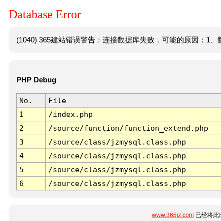
Database Error
(1040) 365建站错误警告：连接数据库失败，可能的原因：1、数
PHP Debug
No.
File
1
/index.php
2
/source/function/function_extend.php
3
/source/class/jzmysql.class.php
4
/source/class/jzmysql.class.php
5
/source/class/jzmysql.class.php
6
/source/class/jzmysql.class.php
www.365jz.com
已经将此