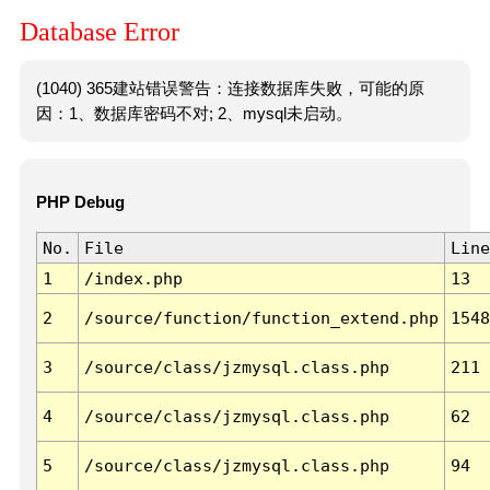
Database Error
(1040) 365建站错误警告：连接数据库失败，可能的原
因：1、数据库密码不对; 2、mysql未启动。
PHP Debug
No.
File
Line
1
/index.php
13
2
/source/function/function_extend.php
1548
3
/source/class/jzmysql.class.php
211
4
/source/class/jzmysql.class.php
62
5
/source/class/jzmysql.class.php
94