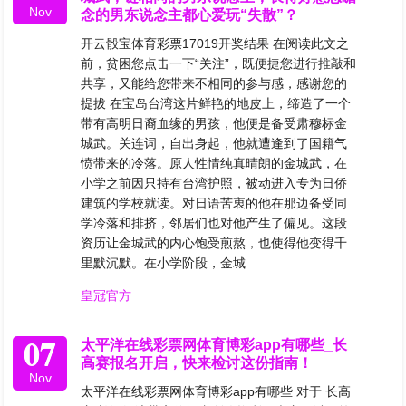
Nov
念的男东说念主都心爱玩“失散”？
开云骰宝体育彩票17019开奖结果 在阅读此文之
前，贫困您点击一下“关注”，既便捷您进行推敲和
共享，又能给您带来不相同的参与感，感谢您的
提拔 在宝岛台湾这片鲜艳的地皮上，缔造了一个
带有高明日裔血缘的男孩，他便是备受肃穆标金
城武。关连词，自出身起，他就遭逢到了国籍气
愤带来的冷落。原人性情纯真晴朗的金城武，在
小学之前因只持有台湾护照，被动进入专为日侨
建筑的学校就读。对日语苦衷的他在那边备受同
学冷落和排挤，邻居们也对他产生了偏见。这段
资历让金城武的内心饱受煎熬，也使得他变得千
里默沉默。在小学阶段，金城
皇冠官方
07
太平洋在线彩票网体育博彩app有哪些_长
高赛报名开启，快来检讨这份指南！
Nov
太平洋在线彩票网体育博彩app有哪些 对于 长高