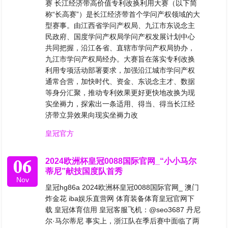
赛 长江经济带高价值专利改换利用大赛（以下简
称“长高赛”）是长江经济带首个学问产权领域的大
型赛事。由江西省学问产权局、九江市东说念主
民政府、国度学问产权局学问产权发展计划中心
共同把握，沿江各省、直辖市学问产权局协办，
九江市学问产权局经办。大赛旨在落实专利改换
利用专项活动部署要求，加强沿江城市学问产权
通常合营，加快时代、资金、东说念主才、数据
等身分汇聚，推动专利效果更好更快地改换为现
实坐褥力，探索出一条适用、得当、得当长江经
济带立异效果向现实坐褥力改
皇冠官方
06
2024欧洲杯皇冠0088国际官网_“小小马尔
蒂尼”献技国度队首秀
Nov
皇冠hg86a 2024欧洲杯皇冠0088国际官网_ 澳门
炸金花 iba娱乐直营网 体育装备体育皇冠官网下
载 皇冠体育信用 皇冠客服飞机：@seo3687 丹尼
尔·马尔蒂尼 事实上，浙江队在季后赛中面临了两