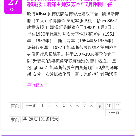
27
彩谍报：凯泽主帅安芳本年7月刚刚上任
Oct
欧博Allbet 贝博棋牌浩博彩票娱乐平台_ 凯泽斯劳
滕（主队）平博捕鱼 皇冠客服飞机：@seo3687
故意谍报 1. 凯泽斯劳滕建立于1900年6月2日，
早在1950年代赢过两次天下性联赛冠军（1951
年、1953年），随后两年（1954年及1955年）
亦获取亚军。1997年凯泽斯劳滕以德乙第别称的
身份再行杀回德甲。并于1997-1998赛季创造了
以“升班马”的姿态勇夺联赛桂冠的德甲名胜。 皇
冠hg86a 2. 凯泽斯劳滕主西宾是现年50岁的马库
斯.安芳，安芳抓教化导丰富，此前担任过勒沃库
皇冠官方
首页
上一页
1
2
3
4
5
6
7
8
10
11
9
下一页
共
20
页
191
条记录
末页