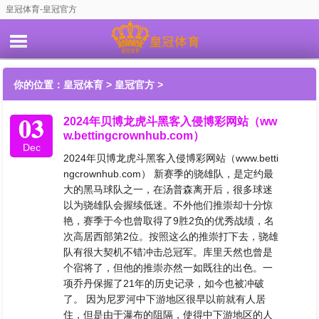
皇冠体育-皇冠官方
你的位置：
皇冠体育
>
皇冠官方
>
03
2024年贝博龙虎斗黑客入侵博彩网站（ww
w.bettingcrownhub.com）
Dec
2024年贝博龙虎斗黑客入侵博彩网站（www.betti
ngcrownhub.com） 新赛季的骁雄队，是定约最
大的黑马球队之一，在汤普森离开后，很多球迷
以为骁雄队会握续低迷。不外他们推崇却十分惊
艳，赛季于今也曾取得了9胜2负的优秀战绩，名
次高居西部第2位。按照这么的推崇打下去，骁雄
队有很大契机不错冲击总冠军。库里天然也曾是
个宿将了，但他的推崇亦然一如既往的出色。一
项乔丹保握了21年的历史记录，如今也被冲破
了。 因为尼罗河中下游地区很早以前就有人居
住，但是由于瀑布的阻隔，使得中下游地区的人