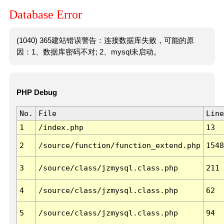
Database Error
(1040) 365建站错误警告：连接数据库失败，可能的原
因：1、数据库密码不对; 2、mysql未启动。
PHP Debug
No.
File
Line
1
/index.php
13
2
/source/function/function_extend.php
1548
3
/source/class/jzmysql.class.php
211
4
/source/class/jzmysql.class.php
62
5
/source/class/jzmysql.class.php
94