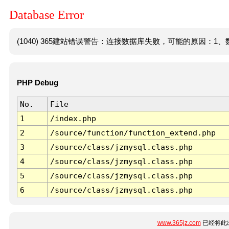
Database Error
(1040) 365建站错误警告：连接数据库失败，可能的原因：1、数
PHP Debug
No.
File
1
/index.php
2
/source/function/function_extend.php
3
/source/class/jzmysql.class.php
4
/source/class/jzmysql.class.php
5
/source/class/jzmysql.class.php
6
/source/class/jzmysql.class.php
www.365jz.com
已经将此