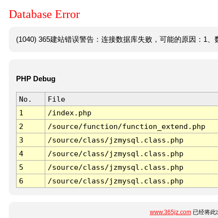
Database Error
(1040) 365建站错误警告：连接数据库失败，可能的原因：1、数
PHP Debug
No.
File
1
/index.php
2
/source/function/function_extend.php
3
/source/class/jzmysql.class.php
4
/source/class/jzmysql.class.php
5
/source/class/jzmysql.class.php
6
/source/class/jzmysql.class.php
www.365jz.com
已经将此