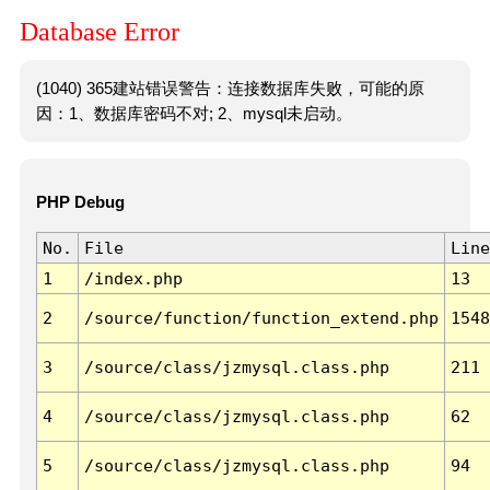
Database Error
(1040) 365建站错误警告：连接数据库失败，可能的原
因：1、数据库密码不对; 2、mysql未启动。
PHP Debug
No.
File
Line
1
/index.php
13
2
/source/function/function_extend.php
1548
3
/source/class/jzmysql.class.php
211
4
/source/class/jzmysql.class.php
62
5
/source/class/jzmysql.class.php
94