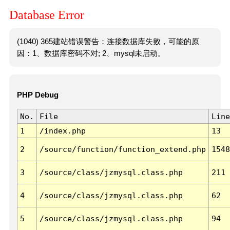
Database Error
(1040) 365建站错误警告：连接数据库失败，可能的原
因：1、数据库密码不对; 2、mysql未启动。
PHP Debug
No.
File
Line
1
/index.php
13
2
/source/function/function_extend.php
1548
3
/source/class/jzmysql.class.php
211
4
/source/class/jzmysql.class.php
62
5
/source/class/jzmysql.class.php
94