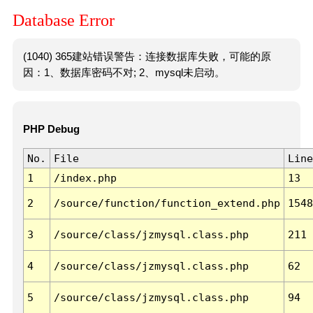
Database Error
(1040) 365建站错误警告：连接数据库失败，可能的原
因：1、数据库密码不对; 2、mysql未启动。
PHP Debug
No.
File
Line
1
/index.php
13
2
/source/function/function_extend.php
1548
3
/source/class/jzmysql.class.php
211
4
/source/class/jzmysql.class.php
62
5
/source/class/jzmysql.class.php
94