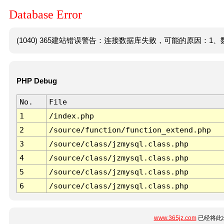
Database Error
(1040) 365建站错误警告：连接数据库失败，可能的原因：1、数
PHP Debug
No.
File
1
/index.php
2
/source/function/function_extend.php
3
/source/class/jzmysql.class.php
4
/source/class/jzmysql.class.php
5
/source/class/jzmysql.class.php
6
/source/class/jzmysql.class.php
www.365jz.com
已经将此