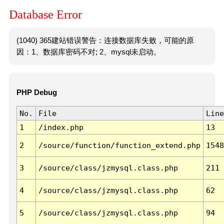
Database Error
(1040) 365建站错误警告：连接数据库失败，可能的原
因：1、数据库密码不对; 2、mysql未启动。
PHP Debug
No.
File
Line
1
/index.php
13
2
/source/function/function_extend.php
1548
3
/source/class/jzmysql.class.php
211
4
/source/class/jzmysql.class.php
62
5
/source/class/jzmysql.class.php
94