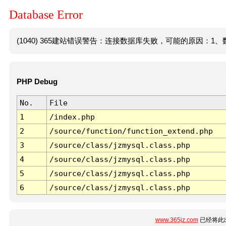
Database Error
(1040) 365建站错误警告：连接数据库失败，可能的原因：1、数
PHP Debug
No.
File
1
/index.php
2
/source/function/function_extend.php
3
/source/class/jzmysql.class.php
4
/source/class/jzmysql.class.php
5
/source/class/jzmysql.class.php
6
/source/class/jzmysql.class.php
www.365jz.com
已经将此