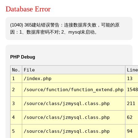
Database Error
(1040) 365建站错误警告：连接数据库失败，可能的原
因：1、数据库密码不对; 2、mysql未启动。
PHP Debug
No.
File
Line
1
/index.php
13
2
/source/function/function_extend.php
1548
3
/source/class/jzmysql.class.php
211
4
/source/class/jzmysql.class.php
62
5
/source/class/jzmysql.class.php
94