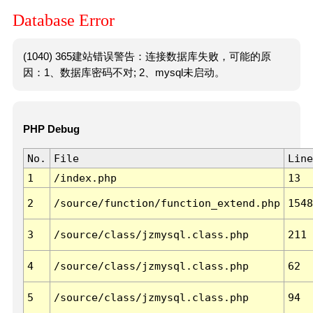
Database Error
(1040) 365建站错误警告：连接数据库失败，可能的原
因：1、数据库密码不对; 2、mysql未启动。
PHP Debug
No.
File
Line
1
/index.php
13
2
/source/function/function_extend.php
1548
3
/source/class/jzmysql.class.php
211
4
/source/class/jzmysql.class.php
62
5
/source/class/jzmysql.class.php
94