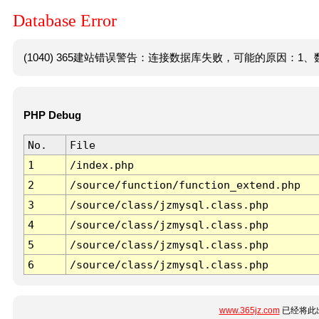
Database Error
(1040) 365建站错误警告：连接数据库失败，可能的原因：1、数
PHP Debug
No.
File
1
/index.php
2
/source/function/function_extend.php
3
/source/class/jzmysql.class.php
4
/source/class/jzmysql.class.php
5
/source/class/jzmysql.class.php
6
/source/class/jzmysql.class.php
www.365jz.com
已经将此