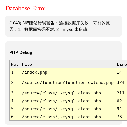
Database Error
(1040) 365建站错误警告：连接数据库失败，可能的原
因：1、数据库密码不对; 2、mysql未启动。
PHP Debug
No.
File
Line
1
/index.php
14
2
/source/function/function_extend.php
324
3
/source/class/jzmysql.class.php
211
4
/source/class/jzmysql.class.php
62
5
/source/class/jzmysql.class.php
94
6
/source/class/jzmysql.class.php
76