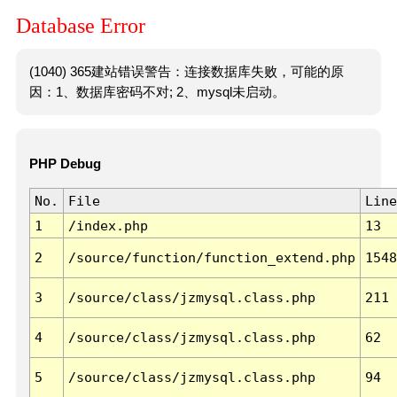
Database Error
(1040) 365建站错误警告：连接数据库失败，可能的原
因：1、数据库密码不对; 2、mysql未启动。
PHP Debug
No.
File
Line
1
/index.php
13
2
/source/function/function_extend.php
1548
3
/source/class/jzmysql.class.php
211
4
/source/class/jzmysql.class.php
62
5
/source/class/jzmysql.class.php
94