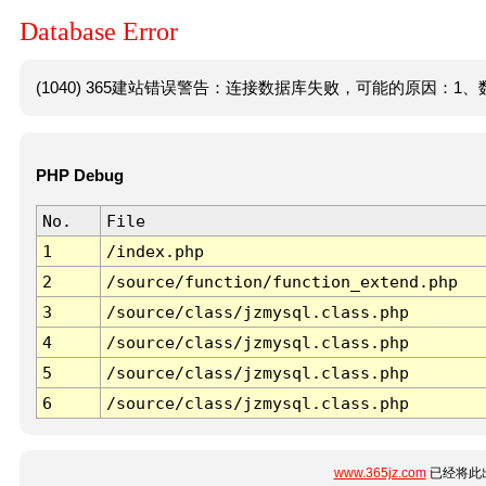
Database Error
(1040) 365建站错误警告：连接数据库失败，可能的原因：1、数
PHP Debug
No.
File
1
/index.php
2
/source/function/function_extend.php
3
/source/class/jzmysql.class.php
4
/source/class/jzmysql.class.php
5
/source/class/jzmysql.class.php
6
/source/class/jzmysql.class.php
www.365jz.com
已经将此