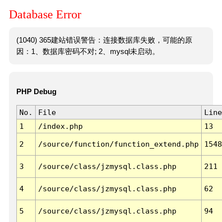
Database Error
(1040) 365建站错误警告：连接数据库失败，可能的原
因：1、数据库密码不对; 2、mysql未启动。
PHP Debug
No.
File
Line
1
/index.php
13
2
/source/function/function_extend.php
1548
3
/source/class/jzmysql.class.php
211
4
/source/class/jzmysql.class.php
62
5
/source/class/jzmysql.class.php
94