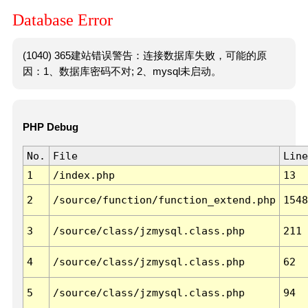
Database Error
(1040) 365建站错误警告：连接数据库失败，可能的原
因：1、数据库密码不对; 2、mysql未启动。
PHP Debug
No.
File
Line
1
/index.php
13
2
/source/function/function_extend.php
1548
3
/source/class/jzmysql.class.php
211
4
/source/class/jzmysql.class.php
62
5
/source/class/jzmysql.class.php
94