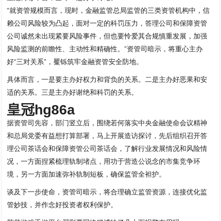
“就资管规模而言，现时，金融监管总局监管的三类资管机构中，信
赖公司风险较为凸起，面对一定的科罚压力，答理公司和保障资管
公司诚然未出现紧要风险事件，但也要怜爱其合规慎重发展，加强
风险监测的前瞻性、主动性和精确性。”资管司暗示，将重心主办
好“三对关系”，矍铄筑牢金融资管安全防地。
具体而言，一是要主办好权力和背负的关系。二是主办好恶果和安
适的关系。三是主办好谢绝和科罚的关系。
皇冠hg86a
据资管司先容，部门竖立后，围绕若何落实中央金融使命会议精神
和总局党委有益想打算部署，马上开展造访探讨，先后组织召开答
理公司茶话会和保障资管公司茶话会，了解行业发展情况和风险情
况，一方面捏紧梳理轨制堵点，用功于营造公说念的市集竞争环
境，另一方面加速弥补轨制短板，确保监管全袒护。
谈及下一步使命，资管司暗示，将合理确立监管资源，连接优化监
管妙技，并作念好投资者权利保护。