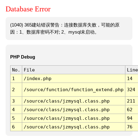
Database Error
(1040) 365建站错误警告：连接数据库失败，可能的原
因：1、数据库密码不对; 2、mysql未启动。
PHP Debug
No.
File
Line
1
/index.php
14
2
/source/function/function_extend.php
324
3
/source/class/jzmysql.class.php
211
4
/source/class/jzmysql.class.php
62
5
/source/class/jzmysql.class.php
94
6
/source/class/jzmysql.class.php
76