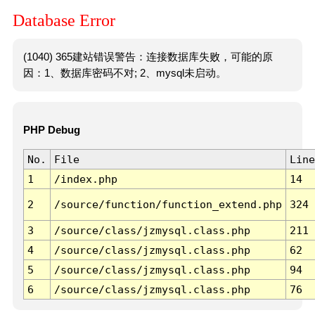
Database Error
(1040) 365建站错误警告：连接数据库失败，可能的原
因：1、数据库密码不对; 2、mysql未启动。
PHP Debug
No.
File
Line
1
/index.php
14
2
/source/function/function_extend.php
324
3
/source/class/jzmysql.class.php
211
4
/source/class/jzmysql.class.php
62
5
/source/class/jzmysql.class.php
94
6
/source/class/jzmysql.class.php
76