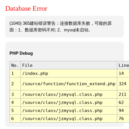
Database Error
(1040) 365建站错误警告：连接数据库失败，可能的原
因：1、数据库密码不对; 2、mysql未启动。
PHP Debug
No.
File
Line
1
/index.php
14
2
/source/function/function_extend.php
324
3
/source/class/jzmysql.class.php
211
4
/source/class/jzmysql.class.php
62
5
/source/class/jzmysql.class.php
94
6
/source/class/jzmysql.class.php
76