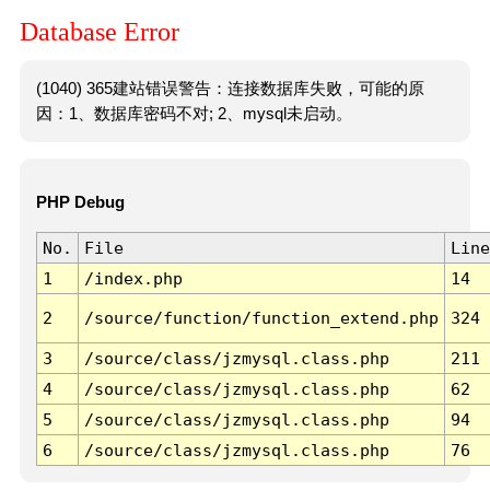
Database Error
(1040) 365建站错误警告：连接数据库失败，可能的原
因：1、数据库密码不对; 2、mysql未启动。
PHP Debug
No.
File
Line
1
/index.php
14
2
/source/function/function_extend.php
324
3
/source/class/jzmysql.class.php
211
4
/source/class/jzmysql.class.php
62
5
/source/class/jzmysql.class.php
94
6
/source/class/jzmysql.class.php
76