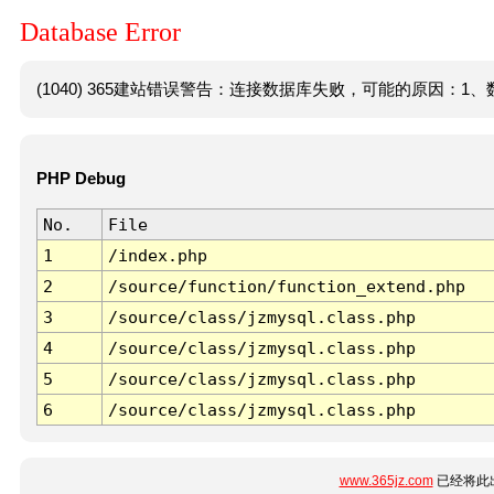
Database Error
(1040) 365建站错误警告：连接数据库失败，可能的原因：1、数
PHP Debug
No.
File
1
/index.php
2
/source/function/function_extend.php
3
/source/class/jzmysql.class.php
4
/source/class/jzmysql.class.php
5
/source/class/jzmysql.class.php
6
/source/class/jzmysql.class.php
www.365jz.com
已经将此