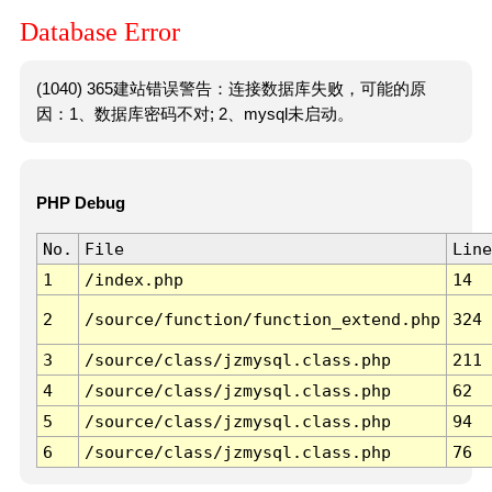
Database Error
(1040) 365建站错误警告：连接数据库失败，可能的原
因：1、数据库密码不对; 2、mysql未启动。
PHP Debug
No.
File
Line
1
/index.php
14
2
/source/function/function_extend.php
324
3
/source/class/jzmysql.class.php
211
4
/source/class/jzmysql.class.php
62
5
/source/class/jzmysql.class.php
94
6
/source/class/jzmysql.class.php
76