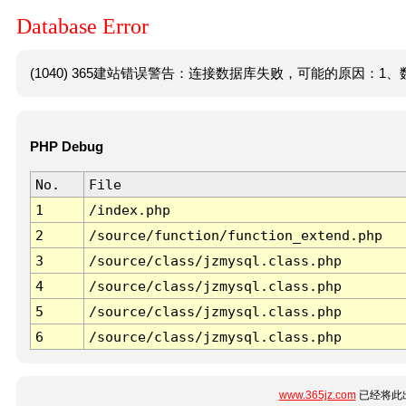
Database Error
(1040) 365建站错误警告：连接数据库失败，可能的原因：1、数
PHP Debug
No.
File
1
/index.php
2
/source/function/function_extend.php
3
/source/class/jzmysql.class.php
4
/source/class/jzmysql.class.php
5
/source/class/jzmysql.class.php
6
/source/class/jzmysql.class.php
www.365jz.com
已经将此