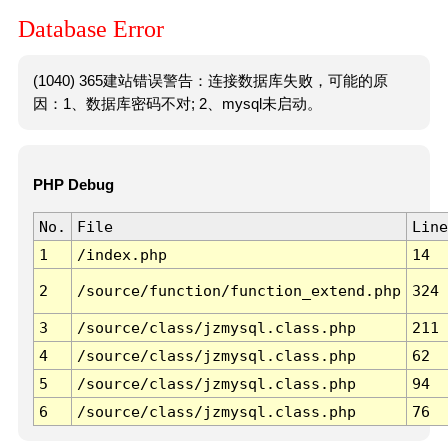
Database Error
(1040) 365建站错误警告：连接数据库失败，可能的原
因：1、数据库密码不对; 2、mysql未启动。
PHP Debug
No.
File
Line
1
/index.php
14
2
/source/function/function_extend.php
324
3
/source/class/jzmysql.class.php
211
4
/source/class/jzmysql.class.php
62
5
/source/class/jzmysql.class.php
94
6
/source/class/jzmysql.class.php
76