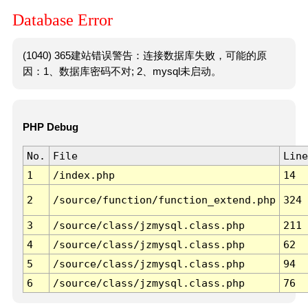
Database Error
(1040) 365建站错误警告：连接数据库失败，可能的原
因：1、数据库密码不对; 2、mysql未启动。
PHP Debug
No.
File
Line
1
/index.php
14
2
/source/function/function_extend.php
324
3
/source/class/jzmysql.class.php
211
4
/source/class/jzmysql.class.php
62
5
/source/class/jzmysql.class.php
94
6
/source/class/jzmysql.class.php
76