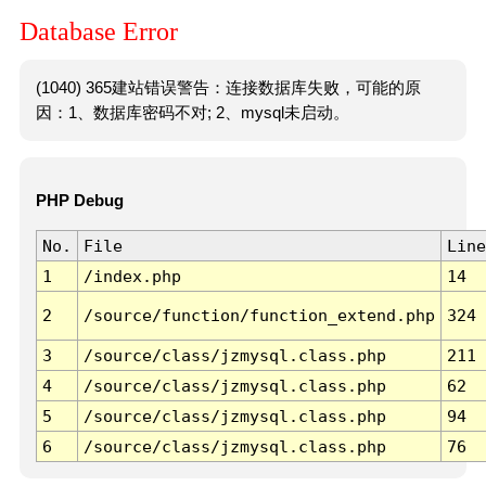
Database Error
(1040) 365建站错误警告：连接数据库失败，可能的原
因：1、数据库密码不对; 2、mysql未启动。
PHP Debug
No.
File
Line
1
/index.php
14
2
/source/function/function_extend.php
324
3
/source/class/jzmysql.class.php
211
4
/source/class/jzmysql.class.php
62
5
/source/class/jzmysql.class.php
94
6
/source/class/jzmysql.class.php
76