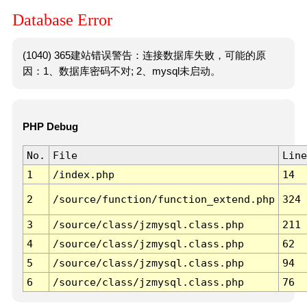
Database Error
(1040) 365建站错误警告：连接数据库失败，可能的原
因：1、数据库密码不对; 2、mysql未启动。
PHP Debug
No.
File
Line
1
/index.php
14
2
/source/function/function_extend.php
324
3
/source/class/jzmysql.class.php
211
4
/source/class/jzmysql.class.php
62
5
/source/class/jzmysql.class.php
94
6
/source/class/jzmysql.class.php
76