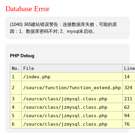
Database Error
(1040) 365建站错误警告：连接数据库失败，可能的原
因：1、数据库密码不对; 2、mysql未启动。
PHP Debug
No.
File
Line
1
/index.php
14
2
/source/function/function_extend.php
324
3
/source/class/jzmysql.class.php
211
4
/source/class/jzmysql.class.php
62
5
/source/class/jzmysql.class.php
94
6
/source/class/jzmysql.class.php
76