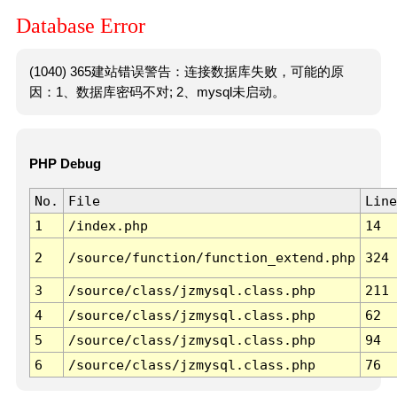
Database Error
(1040) 365建站错误警告：连接数据库失败，可能的原
因：1、数据库密码不对; 2、mysql未启动。
PHP Debug
No.
File
Line
1
/index.php
14
2
/source/function/function_extend.php
324
3
/source/class/jzmysql.class.php
211
4
/source/class/jzmysql.class.php
62
5
/source/class/jzmysql.class.php
94
6
/source/class/jzmysql.class.php
76