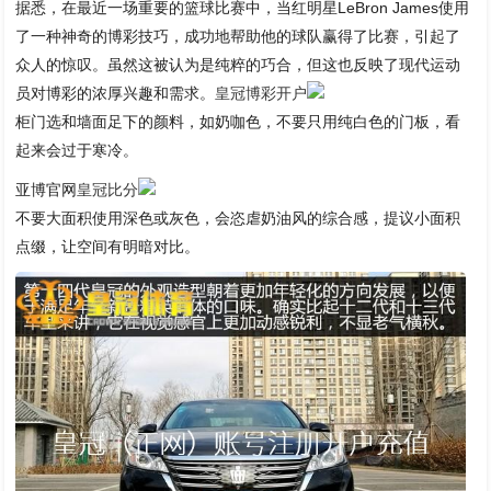
据悉，在最近一场重要的篮球比赛中，当红明星LeBron James使用
了一种神奇的博彩技巧，成功地帮助他的球队赢得了比赛，引起了
众人的惊叹。虽然这被认为是纯粹的巧合，但这也反映了现代运动
员对博彩的浓厚兴趣和需求。
皇冠博彩开户
柜门选和墙面足下的颜料，如奶咖色，不要只用纯白色的门板，看
起来会过于寒冷。
亚博官网
皇冠比分
不要大面积使用深色或灰色，会恣虐奶油风的综合感，提议小面积
点缀，让空间有明暗对比。