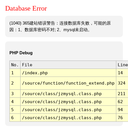
Database Error
(1040) 365建站错误警告：连接数据库失败，可能的原
因：1、数据库密码不对; 2、mysql未启动。
PHP Debug
No.
File
Line
1
/index.php
14
2
/source/function/function_extend.php
324
3
/source/class/jzmysql.class.php
211
4
/source/class/jzmysql.class.php
62
5
/source/class/jzmysql.class.php
94
6
/source/class/jzmysql.class.php
76