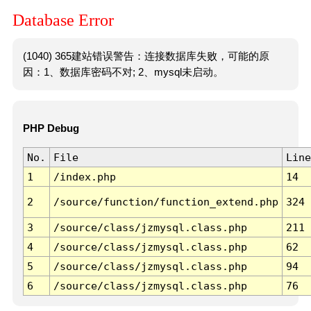
Database Error
(1040) 365建站错误警告：连接数据库失败，可能的原
因：1、数据库密码不对; 2、mysql未启动。
PHP Debug
No.
File
Line
1
/index.php
14
2
/source/function/function_extend.php
324
3
/source/class/jzmysql.class.php
211
4
/source/class/jzmysql.class.php
62
5
/source/class/jzmysql.class.php
94
6
/source/class/jzmysql.class.php
76