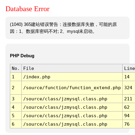
Database Error
(1040) 365建站错误警告：连接数据库失败，可能的原
因：1、数据库密码不对; 2、mysql未启动。
PHP Debug
No.
File
Line
1
/index.php
14
2
/source/function/function_extend.php
324
3
/source/class/jzmysql.class.php
211
4
/source/class/jzmysql.class.php
62
5
/source/class/jzmysql.class.php
94
6
/source/class/jzmysql.class.php
76