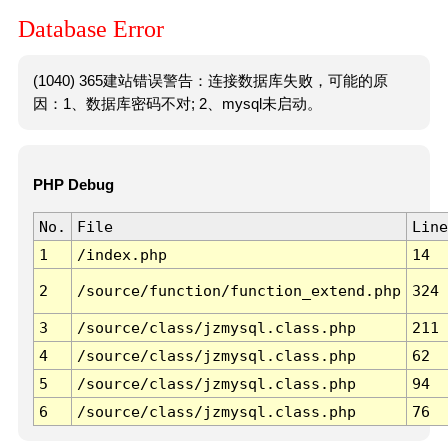
Database Error
(1040) 365建站错误警告：连接数据库失败，可能的原
因：1、数据库密码不对; 2、mysql未启动。
PHP Debug
No.
File
Line
1
/index.php
14
2
/source/function/function_extend.php
324
3
/source/class/jzmysql.class.php
211
4
/source/class/jzmysql.class.php
62
5
/source/class/jzmysql.class.php
94
6
/source/class/jzmysql.class.php
76