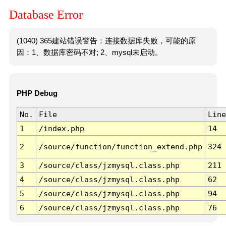
Database Error
(1040) 365建站错误警告：连接数据库失败，可能的原
因：1、数据库密码不对; 2、mysql未启动。
PHP Debug
No.
File
Line
1
/index.php
14
2
/source/function/function_extend.php
324
3
/source/class/jzmysql.class.php
211
4
/source/class/jzmysql.class.php
62
5
/source/class/jzmysql.class.php
94
6
/source/class/jzmysql.class.php
76