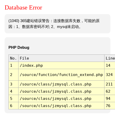
Database Error
(1040) 365建站错误警告：连接数据库失败，可能的原
因：1、数据库密码不对; 2、mysql未启动。
PHP Debug
No.
File
Line
1
/index.php
14
2
/source/function/function_extend.php
324
3
/source/class/jzmysql.class.php
211
4
/source/class/jzmysql.class.php
62
5
/source/class/jzmysql.class.php
94
6
/source/class/jzmysql.class.php
76