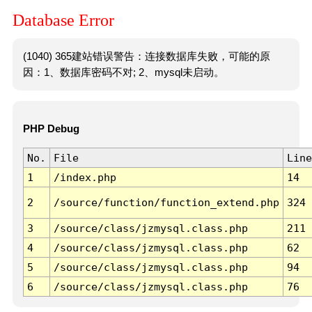
Database Error
(1040) 365建站错误警告：连接数据库失败，可能的原
因：1、数据库密码不对; 2、mysql未启动。
PHP Debug
No.
File
Line
1
/index.php
14
2
/source/function/function_extend.php
324
3
/source/class/jzmysql.class.php
211
4
/source/class/jzmysql.class.php
62
5
/source/class/jzmysql.class.php
94
6
/source/class/jzmysql.class.php
76