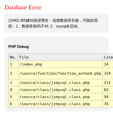
Database Error
(1040) 365建站错误警告：连接数据库失败，可能的原
因：1、数据库密码不对; 2、mysql未启动。
PHP Debug
No.
File
Line
1
/index.php
14
2
/source/function/function_extend.php
324
3
/source/class/jzmysql.class.php
211
4
/source/class/jzmysql.class.php
62
5
/source/class/jzmysql.class.php
94
6
/source/class/jzmysql.class.php
76