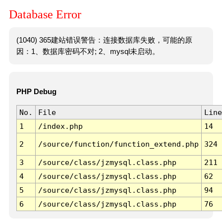
Database Error
(1040) 365建站错误警告：连接数据库失败，可能的原
因：1、数据库密码不对; 2、mysql未启动。
PHP Debug
No.
File
Line
1
/index.php
14
2
/source/function/function_extend.php
324
3
/source/class/jzmysql.class.php
211
4
/source/class/jzmysql.class.php
62
5
/source/class/jzmysql.class.php
94
6
/source/class/jzmysql.class.php
76