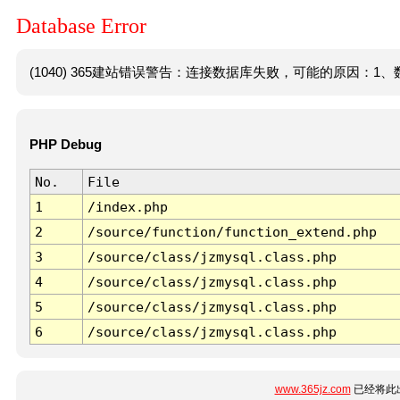
Database Error
(1040) 365建站错误警告：连接数据库失败，可能的原因：1、数
PHP Debug
No.
File
1
/index.php
2
/source/function/function_extend.php
3
/source/class/jzmysql.class.php
4
/source/class/jzmysql.class.php
5
/source/class/jzmysql.class.php
6
/source/class/jzmysql.class.php
www.365jz.com
已经将此