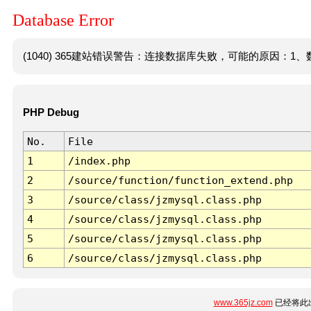
Database Error
(1040) 365建站错误警告：连接数据库失败，可能的原因：1、数
PHP Debug
No.
File
1
/index.php
2
/source/function/function_extend.php
3
/source/class/jzmysql.class.php
4
/source/class/jzmysql.class.php
5
/source/class/jzmysql.class.php
6
/source/class/jzmysql.class.php
www.365jz.com
已经将此