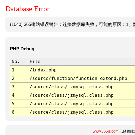
Database Error
(1040) 365建站错误警告：连接数据库失败，可能的原因：1、数
PHP Debug
No.
File
1
/index.php
2
/source/function/function_extend.php
3
/source/class/jzmysql.class.php
4
/source/class/jzmysql.class.php
5
/source/class/jzmysql.class.php
6
/source/class/jzmysql.class.php
www.365jz.com
已经将此